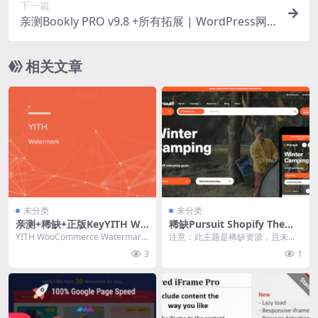
下一篇
亲测Bookly PRO v9.8 +所有拓展 | WordPress网
站预定系统插件下载
相关文章
未分类
未分类
亲测+稀缺+正版KeyYITH Wo
稀缺Pursuit Shopify Theme
oCommerce Watermark Pr
v1.0.4 Shopify主题下载
YITH WooCommerce Watermark
注意：此主题是稀缺资源，且未测
emium 3.22.0 水印插件下载
Premium 水印插件破...
试，不保证一定可用！ 适合想要发
3
1
表声明的中大型商家...