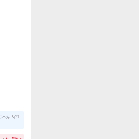
布本站内容
点赞(
0
)