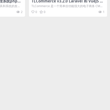
容管理系统php源
TLCommerce v3.2.0 Laravel 和 VueJS 通
过 PWA 提供支持的电子商务 CMS源码下载
工具和系统的发
TLCommerce 是一个简单但功能强大的电子商务 CM
S，使用 Larave...
2
0
0
1