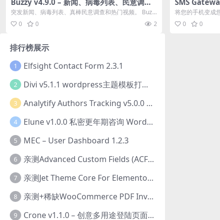
Buzzy v4.9.0 – 新闻、病毒列表、民意调查
SMS Gatewa
和视频源码下载
手机作为 SMS
突发新闻、病毒列表、真棒民意调查和热门视频。 Buzz
将您的手机变成您
y 将所有这些内容整合到一...
设备 SIM 发送批量
0
0
2
0
0
排行榜展示
Elfsight Contact Form 2.3.1
1
Divi v5.1.1 wordpress主题模板打包下载（Theme + Builder+ Extra Theme + Templates + Layouts + PSD）
2
Analytify Authors Tracking v5.0.0 插件破解版下载
3
Elune v1.0.0 私密更年期咨询 WordPress 主题下载
4
MEC – User Dashboard 1.2.3
5
亲测Advanced Custom Fields (ACF) Pro v6.8.0.1 + Advanced Custom Fields: Extended PRO v0.9.2.3 | 网站开发自定义字段插件下载
6
亲测Jet Theme Core For Elementor 2.3.1.2 插件下载
7
亲测+稀缺WooCommerce PDF Invoices & Packing Slips Professional v2.20.0 + Templates v2.25.1 [by WpOverNight] WooCommerce PDF 发票和装箱单插件下载
8
Crone v1.1.0 – 创意多用途登陆页面HTML模板下载
9