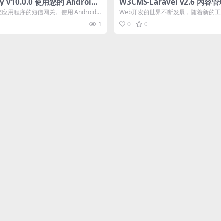
y v10.0.0 使用您的 Android
W3CMS-Laravel v2.6 内
/MMS 网关 (SaaS)源码下载
码下载
应用程序的短信网关。使用 Android
Web开发的世界不断发展，随着新的
...
展，可以增强开发人员和用户体验。...
1
0
0