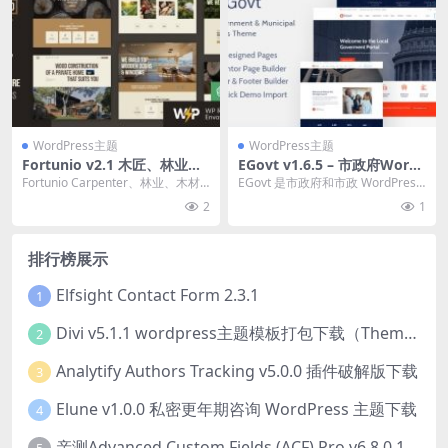
WordPress主题
WordPress主题
Fortunio v2.1 木匠、林业、
EGovt v1.6.5 – 市政府Word
木材制造wordpress主题下载
Press主题下载
Fortunio Carpenter、林业、木材
EGovt 是市政府和市政 WordPress
制造主题 Nulled 是一个强...
主题，专用于市政网站、政府部门
2
1
或...
排行榜展示
Elfsight Contact Form 2.3.1
1
Divi v5.1.1 wordpress主题模板打包下载（Theme + Builder+ Extra Theme + Templates + Layouts + PSD）
2
Analytify Authors Tracking v5.0.0 插件破解版下载
3
Elune v1.0.0 私密更年期咨询 WordPress 主题下载
4
亲测Advanced Custom Fields (ACF) Pro v6.8.0.1 + Advanced Custom Fields: Extended PRO v0.9.2.3 | 网站开发自定义字段插件下载
5