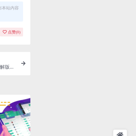
布本站内容
点赞(
0
)
题破解版下