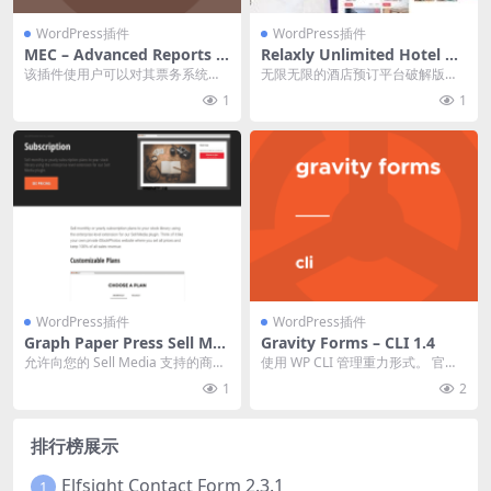
WordPress插件
WordPress插件
MEC – Advanced Reports 1.
Relaxly Unlimited Hotel Bo
1.1
oking Platform v1.2.1 酒店
该插件使用户可以对其票务系统进
无限无限的酒店预订平台破解版的
预订平台PHP源码下载
行准确而实用的统计。 官方链接：
是一个无限的酒店预订平台。如果
1
1
点此查看产品详情 ...
您计划购买酒店预订平...
WordPress插件
WordPress插件
Graph Paper Press Sell Me
Gravity Forms – CLI 1.4
dia Subscription 1.0.3 付费
允许向您的 Sell Media 支持的商店
使用 WP CLI 管理重力形式。 官方
订阅拓展插件下载
销售订阅计划。 Graph Pape...
链接：点此查看产品详情 Gravity ...
1
2
排行榜展示
Elfsight Contact Form 2.3.1
1