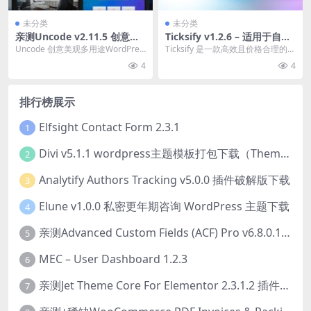
未分类
未分类
亲测Uncode v2.11.5 创意美
Ticksify v1.2.6 – 适用于自由
观多用途WordPress主题下载
职业者和中小企业的客户支持
Uncode 创意美观多用途WordPres
Ticksify 是一款高效且价格合理的客
软件PHP源码下载
s主题简介&下载 Uncod...
户支持软件，专为 Envato 作者设...
4
4
排行榜展示
Elfsight Contact Form 2.3.1
1
Divi v5.1.1 wordpress主题模板打包下载（Theme + Builder+ Extra Theme + Templates + Layouts + PSD）
2
Analytify Authors Tracking v5.0.0 插件破解版下载
3
Elune v1.0.0 私密更年期咨询 WordPress 主题下载
4
亲测Advanced Custom Fields (ACF) Pro v6.8.0.1 + Advanced Custom Fields: Extended PRO v0.9.2.3 | 网站开发自定义字段插件下载
5
MEC – User Dashboard 1.2.3
6
亲测Jet Theme Core For Elementor 2.3.1.2 插件下载
7