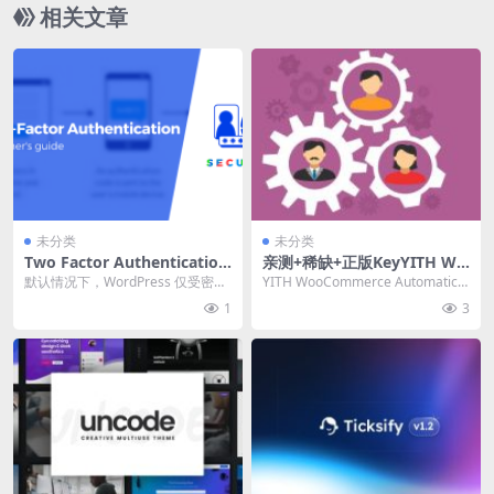
相关文章
未分类
未分类
Two Factor Authentication
亲测+稀缺+正版KeyYITH Wo
(Premium) v1.14.18 二步验
oCommerce Automatic Rol
默认情况下，WordPress 仅受密码
YITH WooCommerce Automatic R
证wordpress插件下载
e Changer Premium 2.8.0
保护。一旦有人猜出您的密码，他
ole Changer ...
1
3
网站用户角色自动切换插件下
们就拥有所...
载