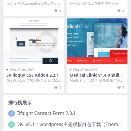
ations Pro v3.8.0+ Connect
al 2.0
FunnelKit Automations Pro 自动化
轻松插入链接以在模型中打开表单
ors 3.3.2 自动化营销插件下载
营销插件破解版简介&a...
官方链接：点此查看产品详情 Form
2
3
idable...
WordPress插件
WordPress插件
Soliloquy CSS Addon 2.2.1
Medical Clinic v1.4.0 健康与
医生医生WordPress主题下载
为 Soliloquy 滑块启用自定义 CSS
Medical Clinic医疗诊所健康与医生
输出。 官方链接：点此查看产品
医疗WordPress主题破解版，...
1
1
详...
排行榜展示
Elfsight Contact Form 2.3.1
1
Divi v5.1.1 wordpress主题模板打包下载（Theme + Builder+ Extra Theme + Templates + Layouts + PSD）
2