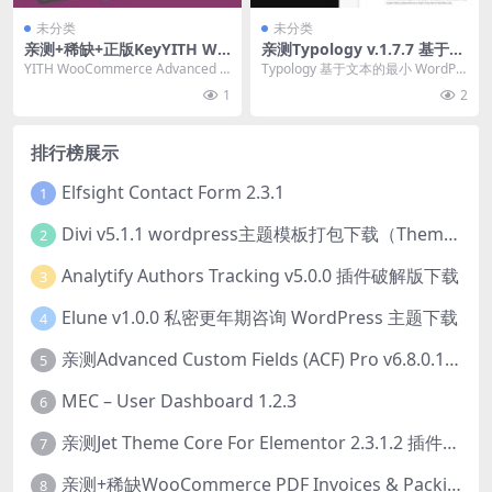
未分类
未分类
亲测+稀缺+正版KeyYITH Wo
亲测Typology v.1.7.7 基于文
oCommerce Advanced Ref
本的最小 WordPress 博客主
YITH WooCommerce Advanced R
Typology 基于文本的最小 WordPr
und System Premium v1.2
题下载
efund System ...
ess 博客主题破解版简介&...
1
2
9.0 高级退款系统插件免费下
载
排行榜展示
Elfsight Contact Form 2.3.1
1
Divi v5.1.1 wordpress主题模板打包下载（Theme + Builder+ Extra Theme + Templates + Layouts + PSD）
2
Analytify Authors Tracking v5.0.0 插件破解版下载
3
Elune v1.0.0 私密更年期咨询 WordPress 主题下载
4
亲测Advanced Custom Fields (ACF) Pro v6.8.0.1 + Advanced Custom Fields: Extended PRO v0.9.2.3 | 网站开发自定义字段插件下载
5
MEC – User Dashboard 1.2.3
6
亲测Jet Theme Core For Elementor 2.3.1.2 插件下载
7
亲测+稀缺WooCommerce PDF Invoices & Packing Slips Professional v2.20.0 + Templates v2.25.1 [by WpOverNight] WooCommerce PDF 发票和装箱单插件下载
8