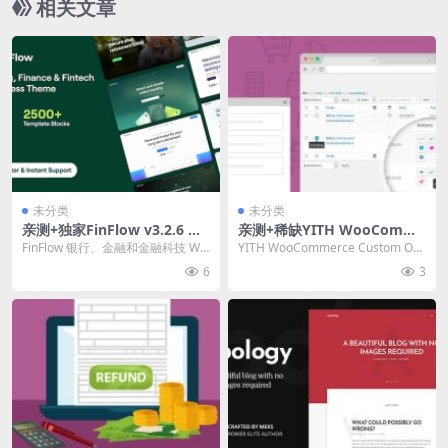
相关文章
未分类
未分类
亲测+独家FinFlow v3.2.6 银
亲测+稀缺YITH WooComme
行、金融和金融科技 WordPr
rce Custom Order Status P
FinFlow 银行、金融和金融科技 Wo
YITH WooCommerce Custom Ord
ess 主题下载
remium 2.18.0 自定义订单状
rdPress 主题破解版简介&...
er Status Pre...
6
3
态插件下载