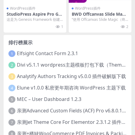
WordPress插件
WordPress插件
StudioPress Aspire Pro Ge
BWD Offcanvas Slide Magic
nesis WordPress Theme 1.
Addon For Elementor v1.0
这是为 Genesis Framework 创建
“使用 Offcanvas Slide Magic（终
3
插件下载
的 Aspire 主题。 官方链...
极 Elementor 插...
1
2
排行榜展示
Elfsight Contact Form 2.3.1
1
Divi v5.1.1 wordpress主题模板打包下载（Theme + Builder+ Extra Theme + Templates + Layouts + PSD）
2
Analytify Authors Tracking v5.0.0 插件破解版下载
3
Elune v1.0.0 私密更年期咨询 WordPress 主题下载
4
MEC – User Dashboard 1.2.3
5
亲测Advanced Custom Fields (ACF) Pro v6.8.0.1 + Advanced Custom Fields: Extended PRO v0.9.2.3 | 网站开发自定义字段插件下载
6
亲测Jet Theme Core For Elementor 2.3.1.2 插件下载
7
亲测+稀缺WooCommerce PDF Invoices & Packing Slips Professional v2.20.0 + Templates v2.25.1 [by WpOverNight] WooCommerce PDF 发票和装箱单插件下载
8