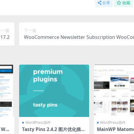
分享
收藏
上一篇
下一篇
17.2
WooCommerce Newsletter Subscription WooC
e Extension 3.3.4
WordPress插件
WordPress插件
 Wor
Tasty Pins 2.4.2 图片优化插件
MainWP Matomo