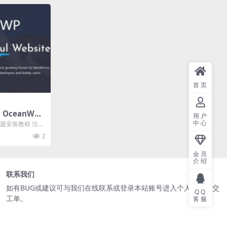
首页
OceanWP
用户
n Extra v2.
中心
主题安装教程 注
) 下载
...
2
会员
介绍
联系我们
如有BUG或建议可与我们在线
联系
或登录本站账号进入个人中心提交
QQ
工单。
客服