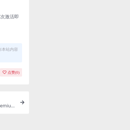
再次激活即
布本站内容
点赞(
0
)
remium