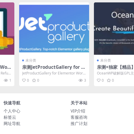
未分类
未分类
Woo
亲测JetProductGallery for El
亲测+独家【精品】
efun
ementor WordPress Plugin
Pro v4.1.4 (Ocea
 Refun
JetProductGallery for Elementor Word
OceanWP破解版GPL
29.0
v2.2.6 插件下载
5.1 +所有拓展插件
Pres...
意：OceanWP Pro v3.3.
1
0
0
3
0
0
载
快速导航
关于本站
个人中心
VIP介绍
标签云
客服咨询
网址导航
推广计划