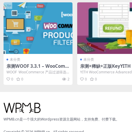
未分类
未分类
亲测WOOF 3.3.1 – WooComm
亲测+稀缺+正版KeyYITH 
erce 产品过滤筛选插件下载
Commerce Advanced R
WOOF WooCommerce 产品过滤筛选
YITH WooCommerce Advanced
d System Premium v1.
插件破解版简介&下载 W...
d System ...
0
0
2
0
0
高级退款系统插件免费下
WPMB.cn是一个强大的Wordpress资源主题网站，支持免费、付费下载。
Copyright © 2026
WPMB.cn
- All rights reserved