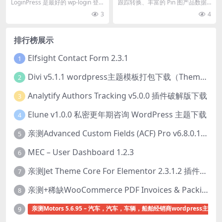
ce 2.4.2
LoginPress 是最好的 wp-login 登
跟踪转换、丰富的 Pin 图产品数据
录页面定制器插件，它允许您完...
以及 Pin 图的批量创建和编辑 官方
3
4
链接:...
排行榜展示
Elfsight Contact Form 2.3.1
1
Divi v5.1.1 wordpress主题模板打包下载（Theme + Builder+ Extra Theme + Templates + Layouts + PSD）
2
Analytify Authors Tracking v5.0.0 插件破解版下载
3
Elune v1.0.0 私密更年期咨询 WordPress 主题下载
4
亲测Advanced Custom Fields (ACF) Pro v6.8.0.1 + Advanced Custom Fields: Extended PRO v0.9.2.3 | 网站开发自定义字段插件下载
5
MEC – User Dashboard 1.2.3
6
亲测Jet Theme Core For Elementor 2.3.1.2 插件下载
7
亲测+稀缺WooCommerce PDF Invoices & Packing Slips Professional v2.20.0 + Templates v2.25.1 [by WpOverNight] WooCommerce PDF 发票和装箱单插件下载
8
亲测Motors 5.6.95 – 汽车，汽车，车辆，船舶经销商wordpress主题下
9