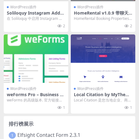
WordPress插件
WordPress插件
Soliloquy Instagram Addo
HomeRental v1.0.9 带聊天
n 2.3.5
功能的完整 Flutter 应用程序
在 Soliloquy 中启用 Instagram 滑
HomeRental Booking Properties
预订属性 |网络管理面板源码
块。 官方链接：点此查看产...
带有聊天功能的完整 ...
2
2
下载
WordPress插件
WordPress插件
weForms Pro – Business 1.
Local Citation by MyTheme
3.19 wordpress插件下载
Shop 1.0.15 主题下载
weForms 的高级版本. 官方链接：
Local Citation 是您当地企业、商店
点此查看产品详情 WeDevs
和公司的完美伴侣。 由于优雅的
1
1
设...
排行榜展示
Elfsight Contact Form 2.3.1
1