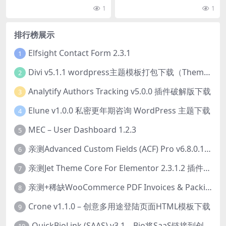
下载
展 FooEvents 这让...
蔽、字段间自动复制值或用户单击
1
1
复制值、只读和禁用字...
排行榜展示
Elfsight Contact Form 2.3.1
1
Divi v5.1.1 wordpress主题模板打包下载（Theme + Builder+ Extra Theme + Templates + Layouts + PSD）
2
Analytify Authors Tracking v5.0.0 插件破解版下载
3
Elune v1.0.0 私密更年期咨询 WordPress 主题下载
4
MEC – User Dashboard 1.2.3
5
亲测Advanced Custom Fields (ACF) Pro v6.8.0.1 + Advanced Custom Fields: Extended PRO v0.9.2.3 | 网站开发自定义字段插件下载
6
亲测Jet Theme Core For Elementor 2.3.1.2 插件下载
7
亲测+稀缺WooCommerce PDF Invoices & Packing Slips Professional v2.20.0 + Templates v2.25.1 [by WpOverNight] WooCommerce PDF 发票和装箱单插件下载
8
Crone v1.1.0 – 创意多用途登陆页面HTML模板下载
9
QuickBioLink (SAAS) v3.1 – Bio将SaaS链接到创作者，有影响力者和企业的SaaS PHP源码下载
10