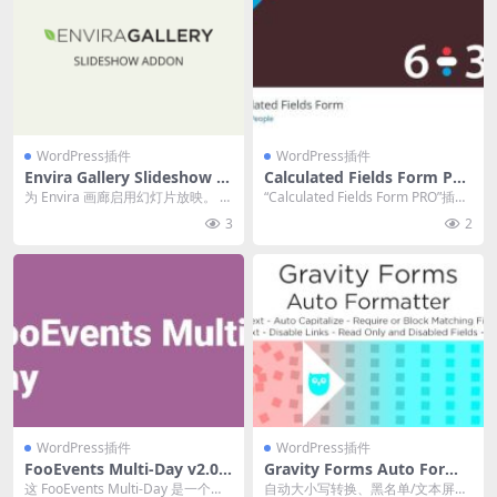
WordPress插件
WordPress插件
Envira Gallery Slideshow 1.
Calculated Fields Form PR
3.9 附加组件下载
O [Platinum] v5.1.118 动态
为 Envira 画廊启用幻灯片放映。 官
“Calculated Fields Form PRO”插件
计算表单插件下载
方链接：点此查看产品详情 Envir
允许您创建带有计算字...
3
2
a...
WordPress插件
WordPress插件
FooEvents Multi-Day v2.0.0
Gravity Forms Auto Forma
下载
tter v2.8.71 wordpress插件
这 FooEvents Multi-Day 是一个扩
自动大小写转换、黑名单/文本屏