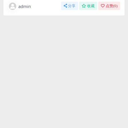
admin
分享
收藏
点赞(
0
)
免费下载或者VIP会员资源能否直接商用？
本站所有资源版权均属于原作者所有，这里所提供资源
均只能用于参考学习用，请勿直接商用。若由于商用引
起版权纠纷，一切责任均由使用者承担。更多说明请参
考 VIP介绍。
提示下载完但解压或打开不了？
最常见的情况是下载不完整: 可对比下载完压缩包的与网
盘上的容量，若小于网盘提示的容量则是这个原因。这
是浏览器下载的bug，建议用百度网盘软件或迅雷下
载。 若排除这种情况，可在对应资源底部留言，或联络
我们。
找不到素材资源介绍文章里的示例图片？
对于会员专享、整站源码、程序插件、网站模板、网页
模版等类型的素材，文章内用于介绍的图片通常并不包
含在对应可供下载素材包内。这些相关商业图片需另外
购买，且本站不负责(也没有办法)找到出处。 同样地一