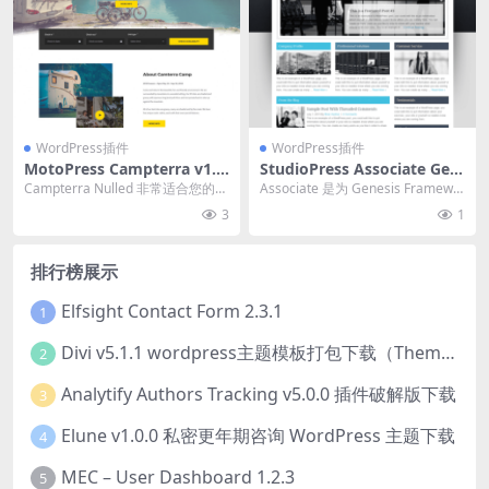
WordPress插件
WordPress插件
MotoPress Campterra v1.5.
StudioPress Associate Gen
4 户外探险网站的露营WordP
esis WordPress Theme 1.0.
Campterra Nulled 非常适合您的爱
Associate 是为 Genesis Framewo
ress主题下载
2
好和业务——列出可预订的露营地
rk 创建的一列或两列子...
3
1
单...
排行榜展示
Elfsight Contact Form 2.3.1
1
Divi v5.1.1 wordpress主题模板打包下载（Theme + Builder+ Extra Theme + Templates + Layouts + PSD）
2
Analytify Authors Tracking v5.0.0 插件破解版下载
3
Elune v1.0.0 私密更年期咨询 WordPress 主题下载
4
MEC – User Dashboard 1.2.3
5