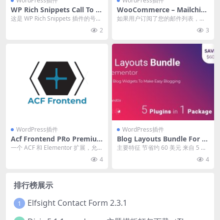
WordPress插件
WordPress插件
WP Rich Snippets Call To A
WooCommerce – Mailchim
ction Addon 1.9.2
p Discount 3.8 订阅邮箱享折
这是 WP Rich Snippets 插件的号召
如果用户订阅了您的邮件列表，该
扣插件下载
性用语附加组件，在内容下方显
插件允许您向他们提供折扣。 Woo
2
3
示...
Commerce...
WordPress插件
WordPress插件
Acf Frontend PRo Premiu
Blog Layouts Bundle For El
m for Elementor v.3.7.11 插
ementor 1.7.0 插件下载
一个 ACF 和 Elementor 扩展，允许
主要特征 节省约 60 美元 来自 5 个
件下载
您轻松地在您的站点上显示 ACF...
元素或小部件的捆绑插件。 帖子
4
4
块、帖子...
排行榜展示
Elfsight Contact Form 2.3.1
1