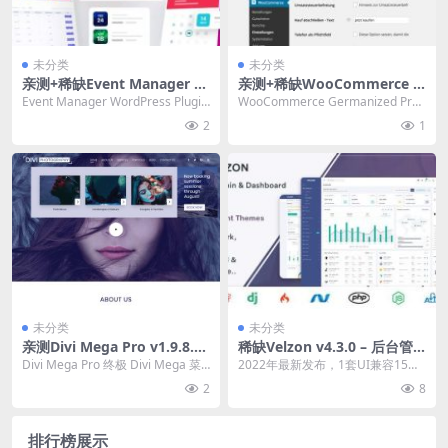
未分类
未分类
亲测+稀缺Event Manager W
亲测+稀缺WooCommerce G
ordPress Plugin v4.1.6 Eve
ermanized Pro by Vendider
Event Manager WordPress Plugin
WooCommerce Germanized Pro
ntin Pro 活动管理和门票销售
o v4.3.0 德国化插件破解版下
Eventin P...
by Vendidero ...
2
1
插件下载
载
未分类
未分类
亲测Divi Mega Pro v1.9.8.9
稀缺Velzon v4.3.0 – 后台管
+ v3.6.2 + Templates – 终极
理和仪表板模板下载
Divi Mega Pro 终极 Divi Mega 菜
2022年最新发布，1套UI兼容15个
Divi Mega 菜单生成器插件下
单生成器插件破解版简介&...
程序框架，极大提升开发效率！文
2
8
载
件共计3GB...
排行榜展示