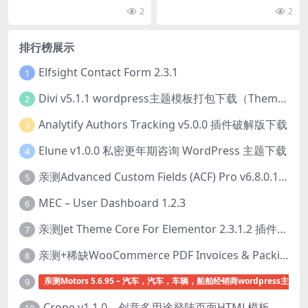
mmerce产品表查看解决方案
Commerce 的清空购物车按
过短代码作为表格在一页中显示您
业版 WooCommerce 清空购物车...
2
2
插件下载
钮插件下载
的商店产品...
排行榜展示
Elfsight Contact Form 2.3.1
1
Divi v5.1.1 wordpress主题模板打包下载（Theme + Builder+ Extra Theme + Templates + Layouts + PSD）
2
Analytify Authors Tracking v5.0.0 插件破解版下载
3
Elune v1.0.0 私密更年期咨询 WordPress 主题下载
4
亲测Advanced Custom Fields (ACF) Pro v6.8.0.1 + Advanced Custom Fields: Extended PRO v0.9.2.3 | 网站开发自定义字段插件下载
5
MEC – User Dashboard 1.2.3
6
亲测Jet Theme Core For Elementor 2.3.1.2 插件下载
7
亲测+稀缺WooCommerce PDF Invoices & Packing Slips Professional v2.20.0 + Templates v2.25.1 [by WpOverNight] WooCommerce PDF 发票和装箱单插件下载
8
亲测Motors 5.6.95 – 汽车，汽车，车辆，船舶经销商wordpress主题下
9
Crone v1.1.0 – 创意多用途登陆页面HTML模板下载
10