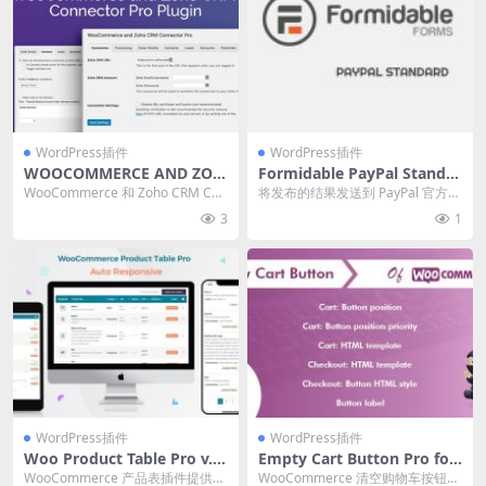
WordPress插件
WordPress插件
WOOCOMMERCE AND ZOH
Formidable PayPal Standar
O CRM CONNECTOR PRO v
d 3.09 插件下载
WooCommerce 和 Zoho CRM Con
将发布的结果发送到 PayPal 官方链
2.1.5 WooCommerce 商店
nector Pro Nul...
接：点此查看产品详情 Formidabl...
3
1
和 Zoho CRM 之间传输数据
插件下载
WordPress插件
WordPress插件
Woo Product Table Pro v.9.
Empty Cart Button Pro for
0.0[Codecanyon] – WooCo
WooCommerce v1.3.7 Woo
WooCommerce 产品表插件提供通
WooCommerce 清空购物车按钮专