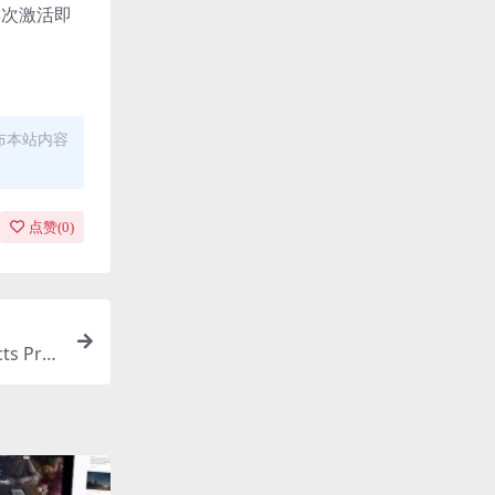
再次激活即
布本站内容
点赞(
0
)
ts Pre