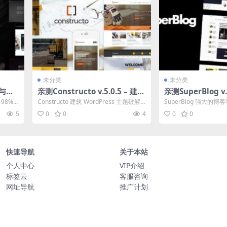
未分类
未分类
作与电
亲测Constructo v.5.0.5 – 建筑
亲测SuperBlog 
WordPress 主题下载
客和杂志主题下载
98%，
Constructo 建筑 WordPress 主题破解
SuperBlog 强大的
.
版简介&下载 建...
版简介&下载 您好，很高
5
0
0
4
0
0
快速导航
关于本站
个人中心
VIP介绍
标签云
客服咨询
网址导航
推广计划