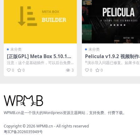
未分类
未分类
[正版GPL] Meta Box 5.10.13
Pelicula v1.9.2 视频制
免费下载
影主题下载
注意：这个是基础插件，可以后台免费
*演示导入问题已修复。如果卡在 
安装的，不用在这里购买，其他高级拓
请等待 1 分钟。然后转到外观>自..
0
0
3
0
0
展可以通过文...
WPMB.cn是一个强大的Wordpress资源主题网站，支持免费、付费下载。
Copyright © 2026
WPMB.cn
- All rights reserved
粤ICP备2026035949号