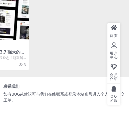
首页
v.3.7 强大的博
用户
中心
博客和杂志主题破解
兴为...
3
会员
介绍
联系我们
如有BUG或建议可与我们在线
联系
或登录本站账号进入个人中心提交
QQ
工单。
客服