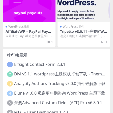
WordPress插件
WordPress插件
AffiliateWP – PayPal Payou
Tripetto v8.0.11 –完整的Wo
ts 1.4.6 插件下载
rdPress表单生成器插件下载
立即通过 PayPal 向您的联盟推广员
这是正确的！ 该插件运行独立， 成
付款。 官方链接：点此查看产品详
熟的表单生成器和所有存储 就在您
1
1
情 Af...
的 WordP...
排行榜展示
Elfsight Contact Form 2.3.1
1
Divi v5.1.1 wordpress主题模板打包下载（Theme + Builder+ Extra Theme + Templates + Layouts + PSD）
2
Analytify Authors Tracking v5.0.0 插件破解版下载
3
Elune v1.0.0 私密更年期咨询 WordPress 主题下载
4
亲测Advanced Custom Fields (ACF) Pro v6.8.0.1 + Advanced Custom Fields: Extended PRO v0.9.2.3 | 网站开发自定义字段插件下载
5
MEC – User Dashboard 1.2.3
6