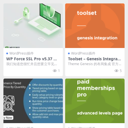
WordPress插件
WordPress插件
WP Force SSL Pro v5.37 强
Toolset – Genesis Integrati
制SSL插件破解版下载
on 1.9.2
我们知道您很忙并且想要立竿见影
Theme Genesis 的布局集成 官方
的效果！这正是 WP Force SSL 提
链接：点此查看产品详情 Toolse...
1
5
供的。...