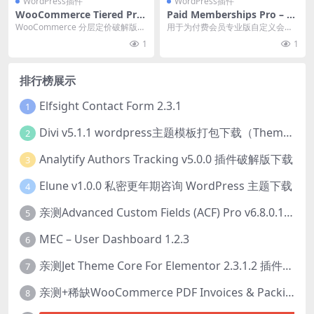
WordPress插件
WordPress插件
WooCommerce Tiered Prici
Paid Memberships Pro – A
ng v1.1.2 Price By Quantity
dvanced Levels Page Short
WooCommerce 分层定价破解版按
用于为付费会员专业版自定义会员
Plugin 阶梯式定价插件下载
code 0.2.4
数量定价插件使商家能够通过在产
级别页面显示的增强型简码 官方链
1
1
品页面上显...
接：点此查看产品详...
排行榜展示
Elfsight Contact Form 2.3.1
1
Divi v5.1.1 wordpress主题模板打包下载（Theme + Builder+ Extra Theme + Templates + Layouts + PSD）
2
Analytify Authors Tracking v5.0.0 插件破解版下载
3
Elune v1.0.0 私密更年期咨询 WordPress 主题下载
4
亲测Advanced Custom Fields (ACF) Pro v6.8.0.1 + Advanced Custom Fields: Extended PRO v0.9.2.3 | 网站开发自定义字段插件下载
5
MEC – User Dashboard 1.2.3
6
亲测Jet Theme Core For Elementor 2.3.1.2 插件下载
7
亲测+稀缺WooCommerce PDF Invoices & Packing Slips Professional v2.20.0 + Templates v2.25.1 [by WpOverNight] WooCommerce PDF 发票和装箱单插件下载
8