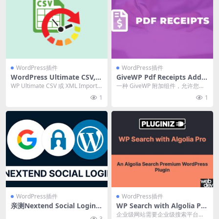
WordPress插件
WordPress插件
WordPress Ultimate CSV, X
GiveWP Pdf Receipts Add-
ML Importer Pro v7.3 数据
On v2.3.13 插件下载
WP Ultimate CSV 或 XML Import
一种 GiveWP 附加组件，允许您将
导入导出插件下载
& Expor...
文件添加到任何 GiveWP 捐赠表
1
1
格，并...
WordPress插件
WordPress插件
亲测Nextend Social Login P
WP Search with Algolia Pro
RO v3.1.25 社交媒体快捷登录
v1.6.3 企业级搜索插件下载
企业级网站需要企业级搜索平台。
3