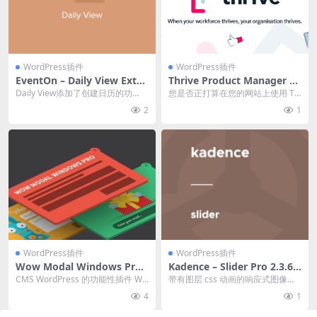
WordPress插件
WordPress插件
EventOn – Daily View Exten
Thrive Product Manager v1
sion 2.1.11 wordpress插件
0.8.10 插件下载
Daily View添加了创建日历的功
您是否正打算在您的网站上使用 Th
下载
能，该日历在月份标题和排序栏正
rive Themes 插件？让我们来看看
2
1
下方具有可水...
如何...
WordPress插件
WordPress插件
Wow Modal Windows Pro
Kadence – Slider Pro 2.3.6
v4.3.7 弹窗插件下载
插件下载
CMS WordPress 的功能性插件 Wo
带有图层 css 动画的响应式图像滑
w Modal Window Pr...
块 官方链接：点击查看产品详情 Ka
4
1
denc...